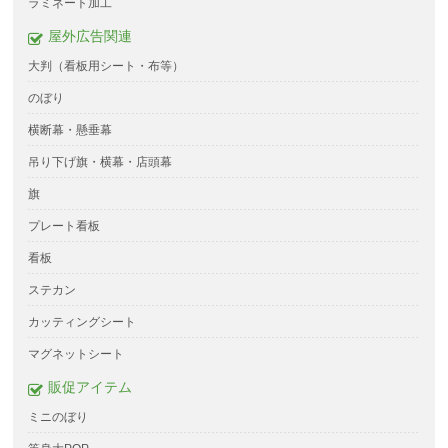
ラミネート加工
屋外広告関連
大判（看板用シート・布等）
のぼり
横断幕・懸垂幕
吊り下げ旗・横幕・店頭幕
旗
プレート看板
看板
ステカン
カッティングシート
マグネットシート
販促アイテム
ミニのぼり