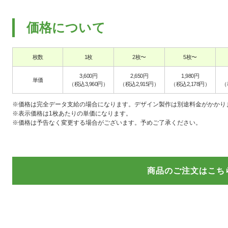
価格について
枚数
1枚
2枚〜
5枚〜
3,600円
2,650円
1,980円
単価
（税込3,960円）
（税込2,915円）
（税込2,178円）
（
※価格は完全データ支給の場合になります。デザイン製作は別途料金がかかり
※表示価格は1枚あたりの単価になります。
※価格は予告なく変更する場合がございます。予めご了承ください。
商品のご注文はこち