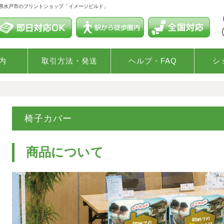
城県水戸市のプリントショップ「イメージビルド」
内
取引方法・発送
ヘルプ・FAQ
シ
椅子カバー
商品について