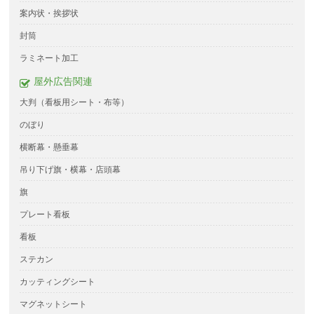
案内状・挨拶状
封筒
ラミネート加工
屋外広告関連
大判（看板用シート・布等）
のぼり
横断幕・懸垂幕
吊り下げ旗・横幕・店頭幕
旗
プレート看板
看板
ステカン
カッティングシート
マグネットシート