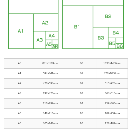
A0
841×1189mm
B0
1030×1456mm
A1
594×841mm
B1
728×1030mm
A2
420×594mm
B2
515×728mm
A3
297×420mm
B3
364×515mm
A4
210×297mm
B4
257×364mm
A5
148×210mm
B5
182×257mm
A6
105×148mm
B6
128×182mm