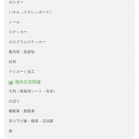
ポスター
パネル（スチレンボード）
シール
ステッカー
ホログラムステッカー
案内状・挨拶状
封筒
ラミネート加工
屋外広告関連
大判（看板用シート・布等）
のぼり
横断幕・懸垂幕
吊り下げ旗・横幕・店頭幕
旗