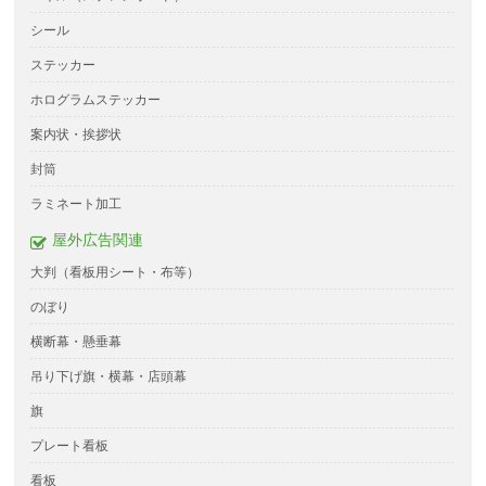
シール
ステッカー
ホログラムステッカー
案内状・挨拶状
封筒
ラミネート加工
屋外広告関連
大判（看板用シート・布等）
のぼり
横断幕・懸垂幕
吊り下げ旗・横幕・店頭幕
旗
プレート看板
看板