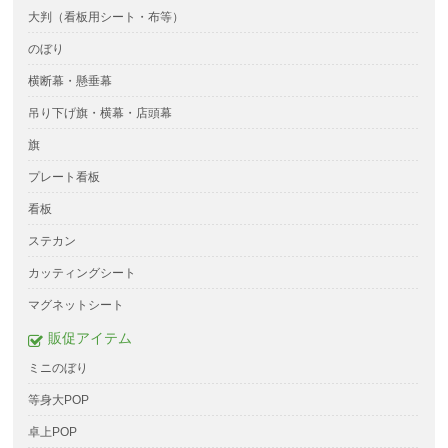
大判（看板用シート・布等）
のぼり
横断幕・懸垂幕
吊り下げ旗・横幕・店頭幕
旗
プレート看板
看板
ステカン
カッティングシート
マグネットシート
販促アイテム
ミニのぼり
等身大POP
卓上POP