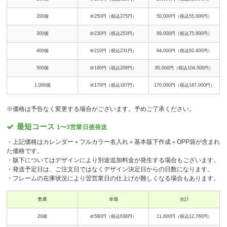
200個
＠250円（税込275円）
50,000円（税込55,000円）
300個
＠230円（税込253円）
69,000円（税込75,900円）
400個
＠210円（税込231円）
84,000円（税込92,400円）
500個
＠190円（税込209円）
95,000円（税込104,500円）
1,000個
＠170円（税込187円）
170,000円（税込187,000円）
※価格は予告なく変更する場合がございます。予めご了承ください。
最短コース
1〜3営業日後発送
・上記価格はカレンダー＋フルカラー名入れ＋基本版下作成＋OPP袋が含まれ
た価格です。
・版下についてはデザインにより別途追加料金が発生する場合もございます。
・発送予定日は、ご注文日ではなくデザイン決定日からの日数になります。
・フレームの在庫状況により翌営業日の仕上げが難しくなる場合もあります。
数量
単価
合計
20個
＠580円（税込638円）
11,600円（税込12,760円）