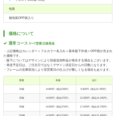
包装
個包装OPP袋入り
価格について
通常コース
5〜7営業日後発送
・上記価格はカレンダー＋フルカラー名入れ＋基本版下作成＋OPP袋が含まれ
た価格です。
・版下についてはデザインにより別途追加料金が発生する場合もございます。
・発送予定日は、ご注文日ではなくデザイン決定日からの日数になります。
・フレームの在庫状況により翌営業日の仕上げが難しくなる場合もあります。
数量
単価
合計
20個
＠490円（税込539円）
9,800円（税込10,780円）
30個
＠430円（税込473円）
12,900円（税込14,190円）
50個
＠340円（税込374円）
17,000円（税込18,700円）
100個
＠290円（税込319円）
29,000円（税込31,900円）