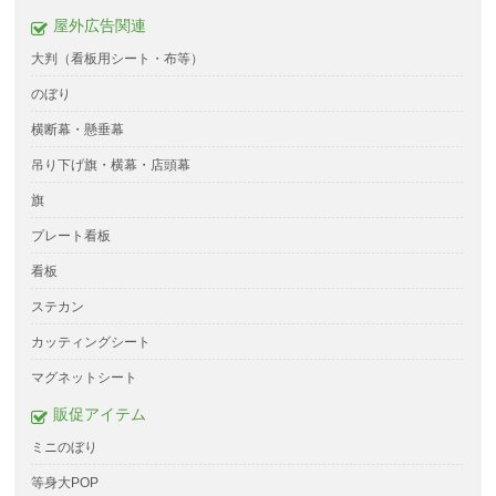
屋外広告関連
大判（看板用シート・布等）
のぼり
横断幕・懸垂幕
吊り下げ旗・横幕・店頭幕
旗
プレート看板
看板
ステカン
カッティングシート
マグネットシート
販促アイテム
ミニのぼり
等身大POP