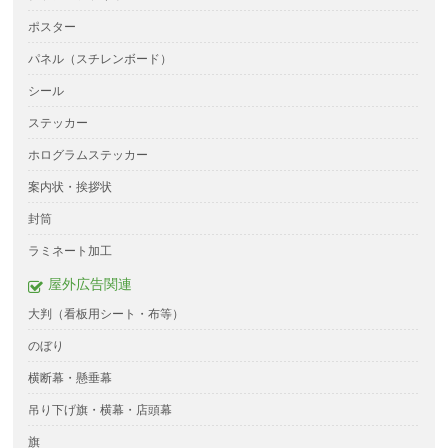
ポスター
パネル（スチレンボード）
シール
ステッカー
ホログラムステッカー
案内状・挨拶状
封筒
ラミネート加工
屋外広告関連
大判（看板用シート・布等）
のぼり
横断幕・懸垂幕
吊り下げ旗・横幕・店頭幕
旗