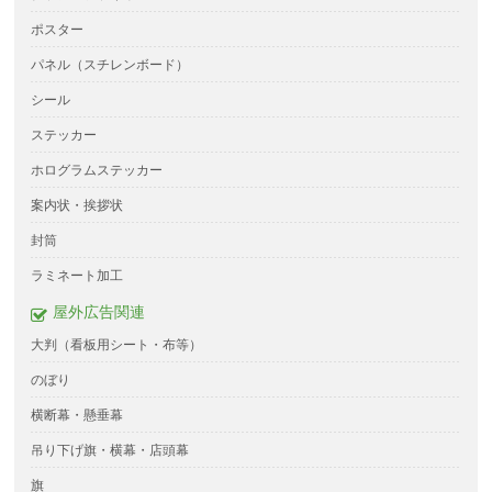
ポスター
パネル（スチレンボード）
シール
ステッカー
ホログラムステッカー
案内状・挨拶状
封筒
ラミネート加工
屋外広告関連
大判（看板用シート・布等）
のぼり
横断幕・懸垂幕
吊り下げ旗・横幕・店頭幕
旗