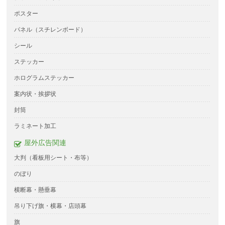
ポスター
パネル（スチレンボード）
シール
ステッカー
ホログラムステッカー
案内状・挨拶状
封筒
ラミネート加工
屋外広告関連
大判（看板用シート・布等）
のぼり
横断幕・懸垂幕
吊り下げ旗・横幕・店頭幕
旗