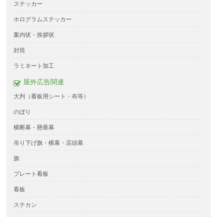
ステッカー
ホログラムステッカー
案内状・挨拶状
封筒
ラミネート加工
屋外広告関連
大判（看板用シート・布等）
のぼり
横断幕・懸垂幕
吊り下げ旗・横幕・店頭幕
旗
プレート看板
看板
ステカン