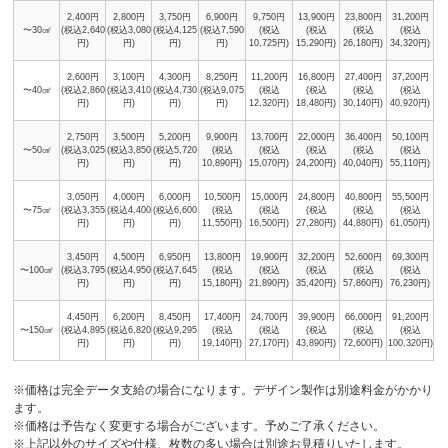
2,400円
2,800円
3,750円
6,900円
9,750円
13,900円
23,800円
31,200円
〜30㎠
(税込2,640
(税込3,080
(税込4,125
(税込7,590
(税込
(税込
(税込
(税込
円)
円)
円)
円)
10,725円)
15,290円)
26,180円)
34,320円)
2,600円
3,100円
4,300円
8,250円
11,200円
16,800円
27,400円
37,200円
〜40㎠
(税込2,860
(税込3,410
(税込4,730
(税込9,075
(税込
(税込
(税込
(税込
円)
円)
円)
円)
12,320円)
18,480円)
30,140円)
40,920円)
2,750円
3,500円
5,200円
9,900円
13,700円
22,000円
36,400円
50,100円
〜50㎠
(税込3,025
(税込3,850
(税込5,720
(税込
(税込
(税込
(税込
(税込
円)
円)
円)
10,890円)
15,070円)
24,200円)
40,040円)
55,110円)
3,050円
4,000円
6,000円
10,500円
15,000円
24,800円
40,800円
55,500円
〜75㎠
(税込3,355
(税込4,400
(税込6,600
(税込
(税込
(税込
(税込
(税込
円)
円)
円)
11,550円)
16,500円)
27,280円)
44,880円)
61,050円)
3,450円
4,500円
6,950円
13,800円
19,900円
32,200円
52,600円
69,300円
〜100㎠
(税込3,795
(税込4,950
(税込7,645
(税込
(税込
(税込
(税込
(税込
円)
円)
円)
15,180円)
21,890円)
35,420円)
57,860円)
76,230円)
4,450円
6,200円
8,450円
17,400円
24,700円
39,900円
66,000円
91,200円
〜150㎠
(税込4,895
(税込6,820
(税込9,295
(税込
(税込
(税込
(税込
(税込
円)
円)
円)
19,140円)
27,170円)
43,890円)
72,600円)
100,320円)
※価格は完全データ支給の場合になります。デザイン製作は別途料金がかかり
ます。
※価格は予告なく変更する場合がございます。予めご了承ください。
※上記以外のサイズや仕様、枚数の多い場合は別途お見積りいたします。