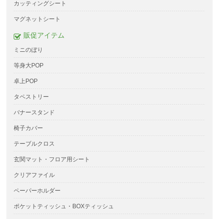
カッティングシート
マグネットシート
販促アイテム
ミニのぼり
等身大POP
卓上POP
タペストリー
バナースタンド
椅子カバー
テーブルクロス
玄関マット・フロア用シート
クリアファイル
ペーパーホルダー
ポケットティッシュ・BOXティッシュ