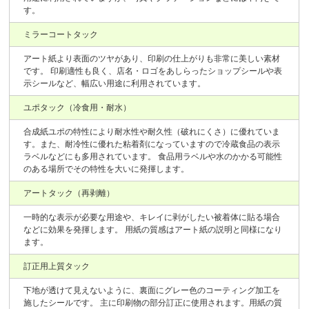
す。
ミラーコートタック
アート紙より表面のツヤがあり、印刷の仕上がりも非常に美しい素材
です。 印刷適性も良く、店名・ロゴをあしらったショップシールや表
示シールなど、幅広い用途に利用されています。
ユポタック（冷食用・耐水）
合成紙ユポの特性により耐水性や耐久性（破れにくさ）に優れていま
す。また、耐冷性に優れた粘着剤になっていますので冷蔵食品の表示
ラベルなどにも多用されています。 食品用ラベルや水のかかる可能性
のある場所でその特性を大いに発揮します。
アートタック（再剥離）
一時的な表示が必要な用途や、キレイに剥がしたい被着体に貼る場合
などに効果を発揮します。 用紙の質感はアート紙の説明と同様になり
ます。
訂正用上質タック
下地が透けて見えないように、裏面にグレー色のコーティング加工を
施したシールです。 主に印刷物の部分訂正に使用されます。用紙の質